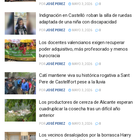
POR
JOSÉ PEREZ
MAYO 3, 2026
0
Indignación en Castelló: roban la silla de ruedas
adaptada de una niña con discapacidad
POR
JOSÉ PEREZ
MAYO 3, 2026
0
Los docentes valencianos exigen recuperar
poder adquisitivo, más profesorado y menos
burocracia
POR
JOSÉ PEREZ
MAYO 3, 2026
0
Catí mantiene viva su histórica rogativa a Sant
Pere de Castellfort pese a la lluvia
POR
JOSÉ PEREZ
MAYO 3, 2026
0
Los productores de cereza de Alicante esperan
cuadruplicar la cosecha tras un difícil año
anterior
POR
JOSÉ PEREZ
MAYO 3, 2026
0
Los vecinos desalojados por la borrasca Harry