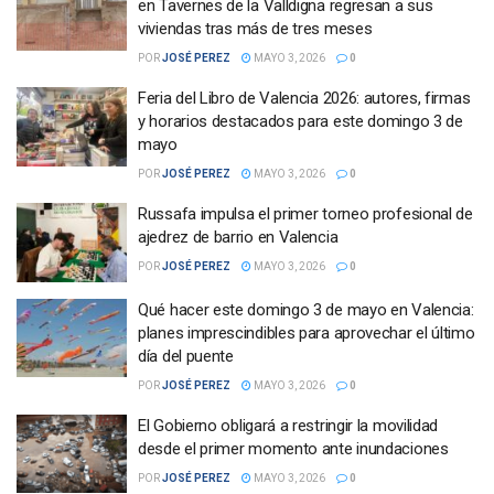
en Tavernes de la Valldigna regresan a sus
viviendas tras más de tres meses
POR
JOSÉ PEREZ
MAYO 3, 2026
0
Feria del Libro de Valencia 2026: autores, firmas
y horarios destacados para este domingo 3 de
mayo
POR
JOSÉ PEREZ
MAYO 3, 2026
0
Russafa impulsa el primer torneo profesional de
ajedrez de barrio en Valencia
POR
JOSÉ PEREZ
MAYO 3, 2026
0
Qué hacer este domingo 3 de mayo en Valencia:
planes imprescindibles para aprovechar el último
día del puente
POR
JOSÉ PEREZ
MAYO 3, 2026
0
El Gobierno obligará a restringir la movilidad
desde el primer momento ante inundaciones
POR
JOSÉ PEREZ
MAYO 3, 2026
0