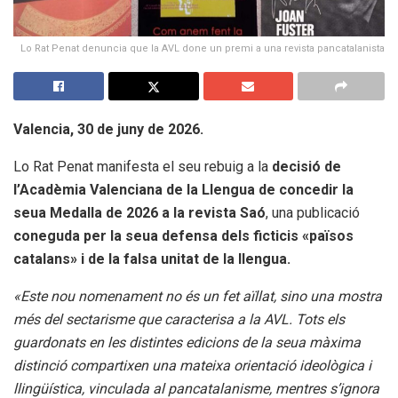
Lo Rat Penat denuncia que la AVL done un premi a una revista pancatalanista
Valencia, 30 de juny de 2026.
Lo Rat Penat manifesta el seu rebuig a la
decisió de
l’Acadèmia Valenciana de la Llengua de concedir la
seua Medalla de 2026 a la revista Saó
, una publicació
coneguda per la seua defensa dels ficticis «països
catalans» i de la falsa unitat de la llengua.
«Este nou nomenament no és un fet aïllat, sino una mostra
més del sectarisme que caracterisa a la AVL. Tots els
guardonats en les distintes edicions de la seua màxima
distinció compartixen una mateixa orientació ideològica i
llingüística, vinculada al pancatalanisme, mentres s’ignora