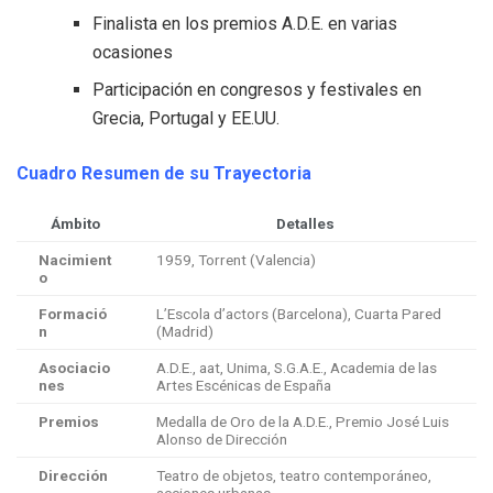
Finalista en los premios A.D.E. en varias
ocasiones
Participación en congresos y festivales en
Grecia, Portugal y EE.UU.
Cuadro Resumen de su Trayectoria
Ámbito
Detalles
Nacimient
1959, Torrent (Valencia)
o
Formació
L’Escola d’actors (Barcelona), Cuarta Pared
n
(Madrid)
Asociacio
A.D.E., aat, Unima, S.G.A.E., Academia de las
nes
Artes Escénicas de España
Premios
Medalla de Oro de la A.D.E., Premio José Luis
Alonso de Dirección
Dirección
Teatro de objetos, teatro contemporáneo,
acciones urbanas