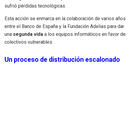
sufrió pérdidas tecnológicas.
Esta acción se enmarca en la colaboración de varios años
entre el Banco de España y la Fundación Adelias para dar
una
segunda vida
a los equipos informáticos en favor de
colectivos vulnerables.
Un proceso de distribución escalonado
El reparto de los ordenadores
continuará de forma
escalonada
en las próximas semanas, según la Fundación
Adelias vaya recibiendo el material del Banco de España
tras pasar por el correspondiente proceso de
borrado de
información
.
Con esta donación sin precedentes, el Banco de España