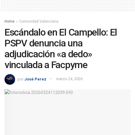
Home
Comunidad Valenciana
Escándalo en El Campello: El
PSPV denuncia una
adjudicación «a dedo»
vinculada a Facpyme
por
José Perez
marzo 24, 2026