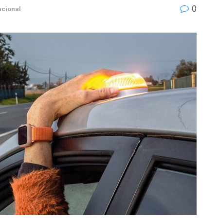
0
acional