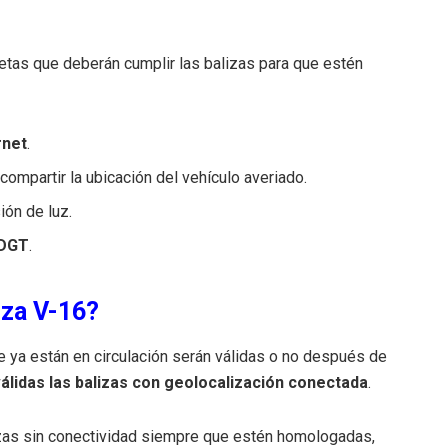
etas que deberán cumplir las balizas para que estén
rnet
.
compartir la ubicación del vehículo averiado.
ón de luz.
 DGT
.
iza V-16?
e ya están en circulación serán válidas o no después de
álidas las balizas con geolocalización conectada
.
izas sin conectividad siempre que estén homologadas,