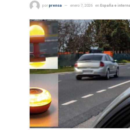
por
prensa
enero 7, 2026
en
España e intern