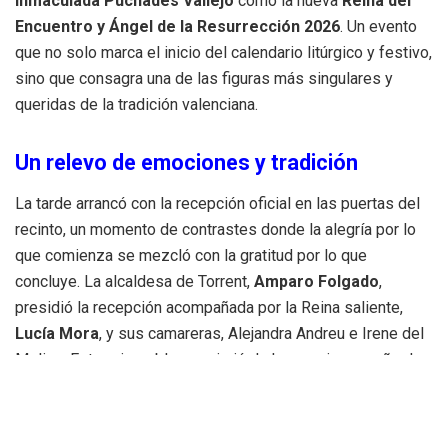
Inmaculada Puchades Vallejo
como la nueva
Reina del
Encuentro y Ángel de la Resurrección 2026
. Un evento
que no solo marca el inicio del calendario litúrgico y festivo,
sino que consagra una de las figuras más singulares y
queridas de la tradición valenciana.
Un relevo de emociones y tradición
La tarde arrancó con la recepción oficial en las puertas del
recinto, un momento de contrastes donde la alegría por lo
que comienza se mezcló con la gratitud por lo que
concluye. La alcaldesa de Torrent,
Amparo Folgado
,
presidió la recepción acompañada por la Reina saliente,
Lucía Mora
, y sus camareras, Alejandra Andreu e Irene del
Molino. Este primer bloque sirvió de homenaje a un año de
representación ejemplar, antes de dar paso al protagonismo
de la nueva corte.