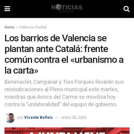
Home
Valencia Ciudad
Los barrios de Valencia se
plantan ante Catalá: frente
común contra el «urbanismo a
la carta»
Benimaclet, Campanar y Tres Forques llevarán sus
reivindicaciones al Pleno municipal este martes,
mientras que Amics del Carme se moviliza hoy
contra la "unilateralidad" del equipo de gobierno.
por
Vicente Bellvis
enero 26, 2026