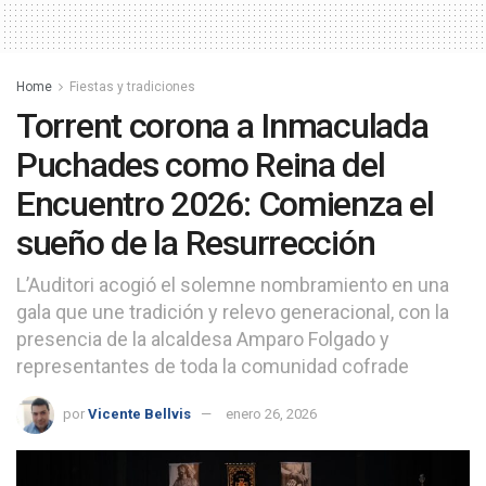
Home
Fiestas y tradiciones
Torrent corona a Inmaculada
Puchades como Reina del
Encuentro 2026: Comienza el
sueño de la Resurrección
L’Auditori acogió el solemne nombramiento en una
gala que une tradición y relevo generacional, con la
presencia de la alcaldesa Amparo Folgado y
representantes de toda la comunidad cofrade
por
Vicente Bellvis
enero 26, 2026