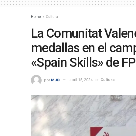
Home
Cultura
La Comunitat Valen
medallas en el cam
«Spain Skills» de FP
por
MJB
abril 15, 2024
en
Cultura