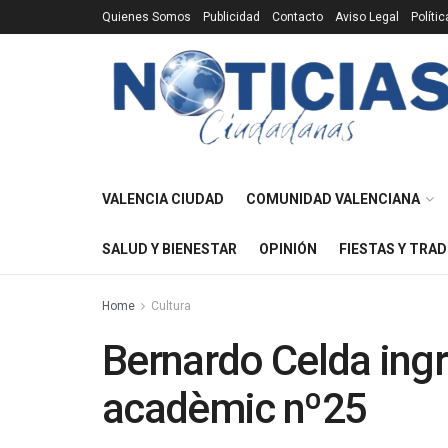
Quienes Somos
Publicidad
Contacto
Aviso Legal
Políti
VALENCIA CIUDAD
COMUNIDAD VALENCIANA
SALUD Y BIENESTAR
OPINIÓN
FIESTAS Y TRAD
Home
Cultura
Bernardo Celda ing
acadèmic nº25