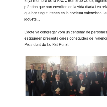
El ya membre de la RACV, Bernardo Celda, ingenier 
plàstics que nos envolten en la vida diaria i va rel
que han tingut i tenen en la societat valenciana i
joguets,…
L’acte va congregar vora un centenar de persones
estigueren presents cares conegudes del valencia
President de Lo Rat Penat.