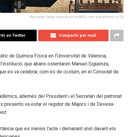
Bernardo Celda ingresa en la RACV com a acadèmic nº25
ir en Twitter
Compartir por mail
àtic de Química Física en l’Universitat de Valencia,
l’institució, que abans ostentaren Manuel Sigüenza,
s que es va celebrar, com es de costum, en el Consolat de
adèmics, ademés del President i el Secretari del patronat
ts presents va estar el regidor de Majors i de Devesa-
bez.
tància que es mereix l’acte i demanant unió davant els
alencianes.