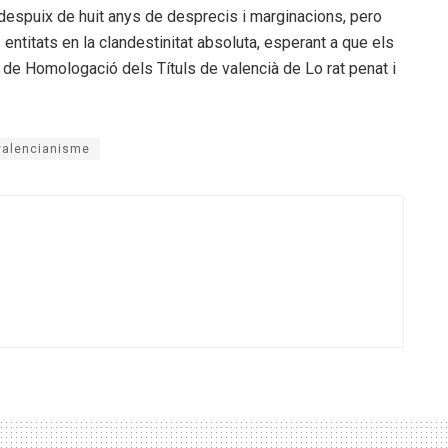
e despuix de huit anys de desprecis i marginacions, pero
ntitats en la clandestinitat absoluta, esperant a que els
e Homologació dels Títuls de valencià de Lo rat penat i
valencianisme