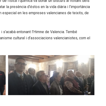
de física i química va donar un discurs al voltant dels
atar la presència d’éstos en la vida diària i l’importáncia
 en especial en les empreses valencianes de teixits, de
 i s’acabà entonant l’Himne de Valencia. Tembé
nisme cultural i d’associacions valencianistes, com el