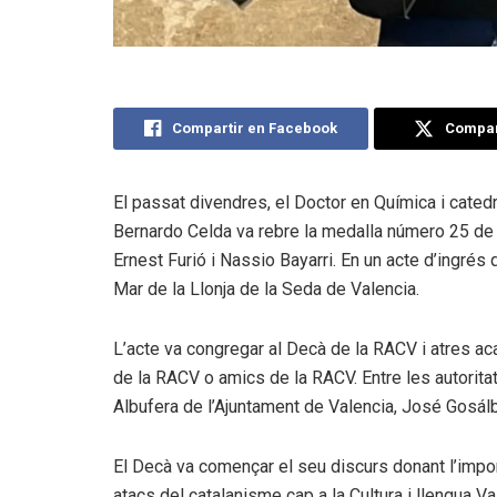
Compartir en Facebook
Compart
El passat divendres, el
Doctor en Química i catedr
Bernardo Celda va rebre la medalla número 25 de 
Ernest Furió i Nassio Bayarri. En un acte d’ingré
Mar de la Llonja de la Seda de Valencia.
L’acte va congregar al Decà de la RACV i atres ac
de la RACV o amics de la RACV. Entre les autorita
Albufera de l’Ajuntament de Valencia, José Gosál
El Decà va començar el seu discurs donant l’impor
atacs del catalanisme cap a la Cultura i llengua V