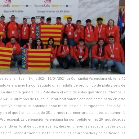
nacional 'Spain Skills 2024' 15/04/2024 La Comunitat Valenciana obtiene 12
nado valenciano ha conseguido una medalla de oro, cinco de plata y seis de
 La directora general de FP destaca el éxito de estos galardones: “Somos la
2024” 35 alumnos de FP de la Comunitat Valenciana han participado en este
nitat Valenciana ha obtenido doce medallas en el campeonato 'Spain Skills
id y en el que han participado 35 alumnos representando a nuestra autonomía
n Profesional. La delegación valenciana ha competido en las 29 modalidades
guiendo un total de doce medallas, diez en diferentes especialidades y dos
ional, Marta Armendia, ha felicitado a los galardonados y ha calificado los