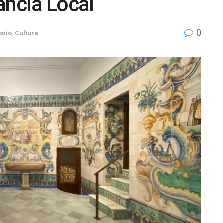
ancia Local
0
onio
,
Cultura