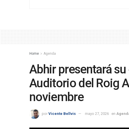
Home
Agenda
Abhir presentará su
Auditorio del Roig 
noviembre
por
Vicente Bellvis
mayo 27, 2026
en
Agend