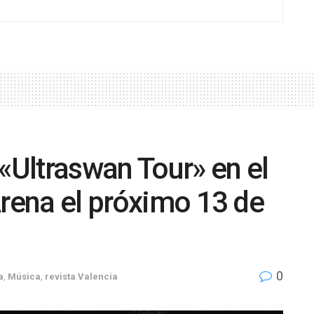
 «Ultraswan Tour» en el
Arena el próximo 13 de
0
a
,
Música
,
revista Valencia