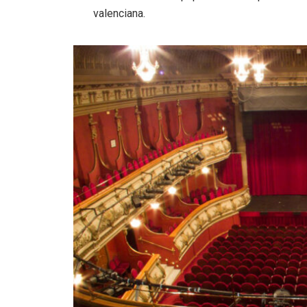
valenciana
.