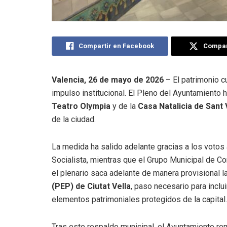
Compartir en Facebook
Compart
Valencia, 26 de mayo de 2026
– El patrimonio cu
impulso institucional
.
El Pleno del Ayuntamiento h
Teatro Olympia
y de la
Casa Natalicia de Sant 
de la ciudad
.
La medida ha salido adelante gracias a los votos 
Socialista, mientras que el Grupo Municipal de C
el plenario saca adelante de manera provisional l
(PEP) de Ciutat Vella
, paso necesario para incl
elementos patrimoniales protegidos de la capital
.
Tras este respaldo municipal, el Ayuntamiento rem