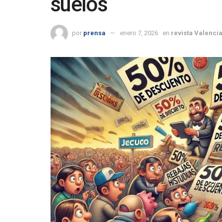
suelos
por
prensa
enero 7, 2026
en
revista Valenci