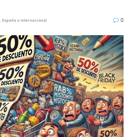
0
a
,
España e internacional