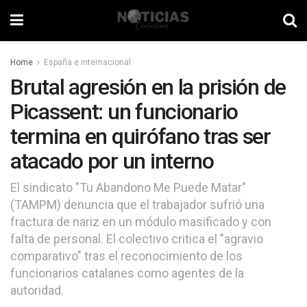
Home
España e internacional
Brutal agresión en la prisión de
Picassent: un funcionario
termina en quirófano tras ser
atacado por un interno
El sindicato "Tu Abandono Me Puede Matar"
(TAMPM) denuncia que el trabajador sufrió una
fractura de nariz en un módulo masificado y con
falta de personal. El colectivo critica el "agravio
comparativo" tras el reconocimiento de los
funcionarios catalanes como agentes de la
autoridad.