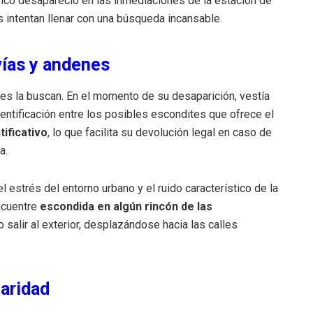
lanco desapareció en las inmediaciones de la estación de
s intentan llenar con una búsqueda incansable.
vías y andenes
es la buscan. En el momento de su desaparición, vestía
identificación entre los posibles escondites que ofrece el
tificativo
, lo que facilita su devolución legal en caso de
a.
 estrés del entorno urbano y el ruido característico de la
ncuentre
escondida en algún rincón de las
o salir al exterior, desplazándose hacia las calles
aridad