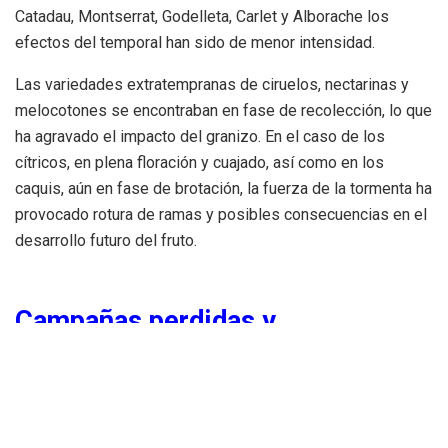
Catadau, Montserrat, Godelleta, Carlet y Alborache los
efectos del temporal han sido de menor intensidad.
Las variedades extratempranas de ciruelos, nectarinas y
melocotones se encontraban en fase de recolección, lo que
ha agravado el impacto del granizo. En el caso de los
cítricos, en plena floración y cuajado, así como en los
caquis, aún en fase de brotación, la fuerza de la tormenta ha
provocado rotura de ramas y posibles consecuencias en el
desarrollo futuro del fruto.
Campañas perdidas y
llamamientos urgentes
Agricultores del Marquesat y otras zonas muy afectadas
han declarado que en algunos campos se da ya por