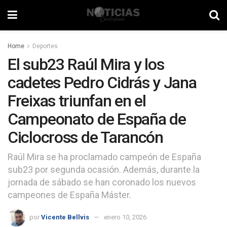
Home
Deportes
El sub23 Raúl Mira y los
cadetes Pedro Cidrás y Jana
Freixas triunfan en el
Campeonato de España de
Ciclocross de Tarancón
Raúl Mira se ha proclamado campeón de España
sub23 por segunda ocasión. Además, durante la
jornada de sábado se han coronado los nuevos
campeones de España Máster.
por
Vicente Bellvis
enero 10, 2026