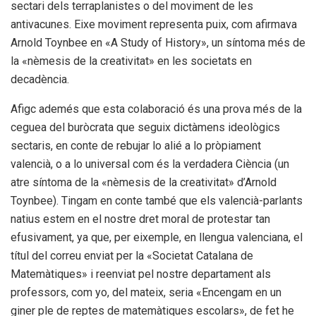
sectari dels terraplanistes o del moviment de les
antivacunes. Eixe moviment representa puix, com afirmava
Arnold Toynbee en «A Study of History», un síntoma més de
la «nèmesis de la creativitat» en les societats en
decadència.
Afigc ademés que esta colaboració és una prova més de la
ceguea del buròcrata que seguix dictàmens ideològics
sectaris, en conte de rebujar lo alié a lo pròpiament
valencià, o a lo universal com és la verdadera Ciència (un
atre síntoma de la «nèmesis de la creativitat» d’Arnold
Toynbee). Tingam en conte també que els valencià-parlants
natius estem en el nostre dret moral de protestar tan
efusivament, ya que, per eixemple, en llengua valenciana, el
títul del correu enviat per la «Societat Catalana de
Matemàtiques» i reenviat pel nostre departament als
professors, com yo, del mateix, seria «Encengam en un
giner ple de reptes de matemàtiques escolars», de fet he