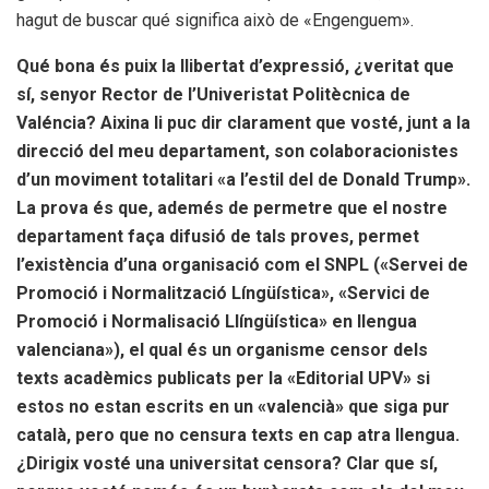
hagut de buscar qué significa això de «Engenguem».
Qué bona és puix la llibertat d’expressió, ¿veritat que
sí, senyor Rector de l’Univeristat Politècnica de
Valéncia? Aixina li puc dir clarament que vosté, junt a la
direcció del meu departament, son colaboracionistes
d’un moviment totalitari «a l’estil del de Donald Trump».
La prova és que, ademés de permetre que el nostre
departament faça difusió de tals proves, permet
l’existència d’una organisació com el SNPL («Servei de
Promoció i Normalització Língüística», «Servici de
Promoció i Normalisació Llíngüística» en llengua
valenciana»), el qual és un organisme censor dels
texts acadèmics publicats per la «Editorial UPV» si
estos no estan escrits en un «valencià» que siga pur
català, pero que no censura texts en cap atra llengua.
¿Dirigix vosté una universitat censora? Clar que sí,