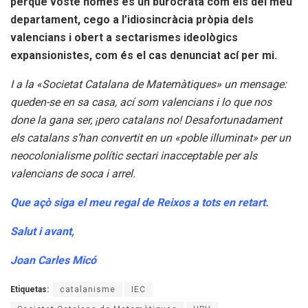
perque vosté només és un buròcrata com els del meu
departament, cego a l’idiosincràcia pròpia dels
valencians i obert a sectarismes ideològics
expansionistes, com és el cas denunciat ací per mi.
I a la «Societat Catalana de Matemàtiques» un mensage:
queden-se en sa casa, ací som valencians i lo que nos
done la gana ser, ¡pero catalans no! Desafortunadament
els catalans s’han convertit en un «poble illuminat» per un
neocolonialisme polític sectari inacceptable per als
valencians de soca i arrel.
Que açò siga el meu regal de Reixos a tots en retart.
Salut i avant,
Joan Carles Micó
Etiquetas:
catalanisme
IEC