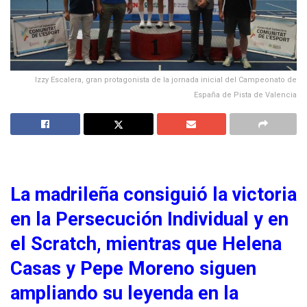
Izzy Escalera, gran protagonista de la jornada inicial del Campeonato de
España de Pista de Valencia
La madrileña consiguió la victoria
en la Persecución Individual y en
el Scratch, mientras que Helena
Casas y Pepe Moreno siguen
ampliando su leyenda en la