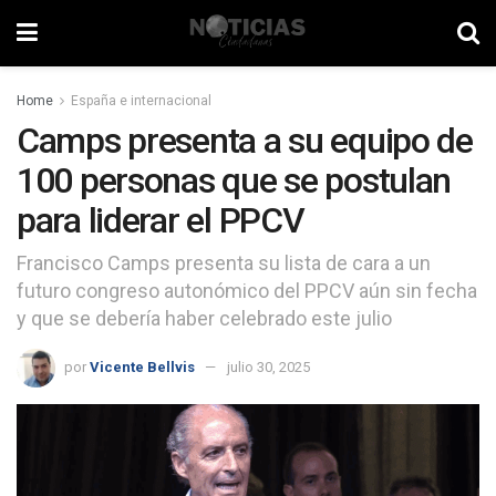
Home
España e internacional
Camps presenta a su equipo de
100 personas que se postulan
para liderar el PPCV
Francisco Camps presenta su lista de cara a un
futuro congreso autonómico del PPCV aún sin fecha
y que se debería haber celebrado este julio
por
Vicente Bellvis
julio 30, 2025