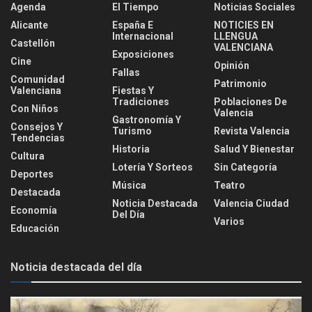
Agenda
El Tiempo
Noticias Sociales
Alicante
España E
NOTICIES EN
Internacional
LLENGUA
Castellón
VALENCIANA
Exposiciones
Cine
Opinión
Fallas
Comunidad
Patrimonio
Valenciana
Fiestas Y
Tradiciones
Poblaciones De
Con Niños
Valencia
Gastronomía Y
Consejos Y
Turismo
Revista Valencia
Tendencias
Historia
Salud Y Bienestar
Cultura
Lotería Y Sorteos
Sin Categoría
Deportes
Música
Teatro
Destacada
Noticia Destacada
Valencia Ciudad
Economía
Del Día
Varios
Educación
Noticia destacada del día