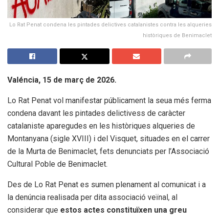
Lo Rat Penat condena les pintades delictives catalanistes contra les alqueries
històriques de Benimaclet
Valéncia, 15 de març de 2026.
Lo Rat Penat vol manifestar públicament la seua més ferma
condena davant les pintades delictivess de caràcter
catalaniste aparegudes en les històriques alqueries de
Montanyana (sigle XVIII) i del Visquet, situades en el carrer
de la Murta de Benimaclet, fets denunciats per l’Associació
Cultural Poble de Benimaclet.
Des de Lo Rat Penat es sumen plenament al comunicat i a
la denúncia realisada per dita associació veïnal, al
considerar que
estos actes constituïxen una greu