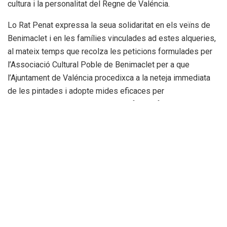
cultura i la personalitat del Regne de Valéncia.
Lo Rat Penat expressa la seua solidaritat en els veïns de
Benimaclet i en les famílies vinculades ad estes alqueries,
al mateix temps que recolza les peticions formulades per
l’Associació Cultural Poble de Benimaclet per a que
l’Ajuntament de Valéncia procedixca a la neteja immediata
de les pintades i adopte mides eficaces per
a protegir estos bens patrimonials front a futurs atacs.
La defensa i conservació del patrimoni valencià és una
responsabilitat colectiva que exigix respecte, sensibilitat i
compromís per part de tota la societat. Des de Lo Rat
Penat reiterem la seua voluntat de continuar treballant en la
defensa de la cultura, l’història i les senyes d’identitat del
poble valencià.
Etiquetas:
alqueries històriques
Lo Rat Penat
Patrimoni