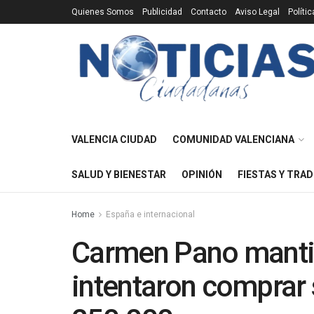
Quienes Somos
Publicidad
Contacto
Aviso Legal
Políti
VALENCIA CIUDAD
COMUNIDAD VALENCIANA
SALUD Y BIENESTAR
OPINIÓN
FIESTAS Y TRAD
Home
España e internacional
Carmen Pano mantie
intentaron comprar 