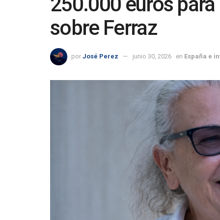
250.000 euros para
sobre Ferraz
por
José Perez
junio 30, 2026
en
España e in