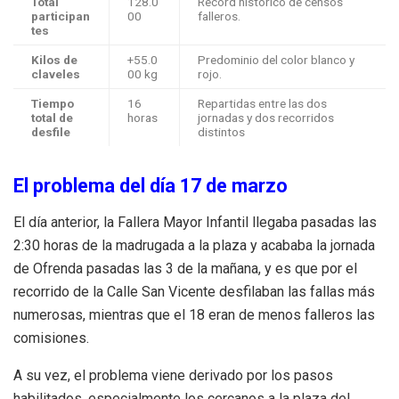
Total
128.0
Record histórico de censos
participan
00
falleros.
tes
Kilos de
+55.0
Predominio del color blanco y
claveles
00 kg
rojo.
Tiempo
16
Repartidas entre las dos
total de
horas
jornadas y dos recorridos
desfile
distintos
El problema del día 17 de marzo
El día anterior, la Fallera Mayor Infantil llegaba pasadas las
2:30 horas de la madrugada a la plaza y acababa la jornada
de Ofrenda pasadas las 3 de la mañana, y es que por el
recorrido de la Calle San Vicente desfilaban las fallas más
numerosas, mientras que el 18 eran de menos falleros las
comisiones.
A su vez, el problema viene derivado por los pasos
habilitados, especialmente los cercanos a la plaza del