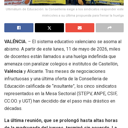
Ultimátum de Educación: la Conselleria exige a los sindicatos responder este
miércoles a su última propuesta para frenar la huelga
VALÉNCIA.
– El sistema educativo valenciano se asoma al
abismo. A partir de este lunes, 11 de mayo de 2026, miles
de docentes están llamados a una huelga indefinida que
amenaza con paralizar colegios e institutos de Castellón,
Valéncia
y Alicante. Tras meses de negociaciones
infructuosas y una última oferta de la Conselleria de
Educación calificada de “insultante”, los cinco sindicatos
representados en la Mesa Sectorial (STEPV, ANPE, CSIF,
CC.OO. y UGT) han decidido dar el paso más drástico en
décadas.
La última reunión, que se prolongó hasta altas horas
de la madrugada del jueves, terminó sin acuerdo. La