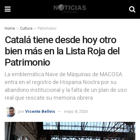
Home
Cultura
Patrimonio
Catalá tiene desde hoy otro
bien más en la Lista Roja del
Patrimonio
La emblemática Nave de Máquinas de MACOSA
entra en el registro de Hispania Nostra por su
abandono institucional y la falta de un plan de uso
real que rescate su memoria obrera
por
Vicente Bellvis
mayo 8, 2026