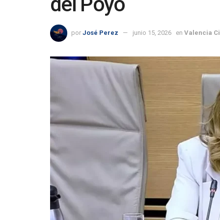
del Poyo
por
José Perez
junio 15, 2026
en
Valencia C