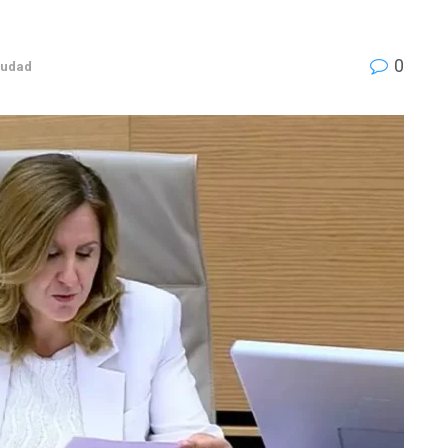
0
iudad