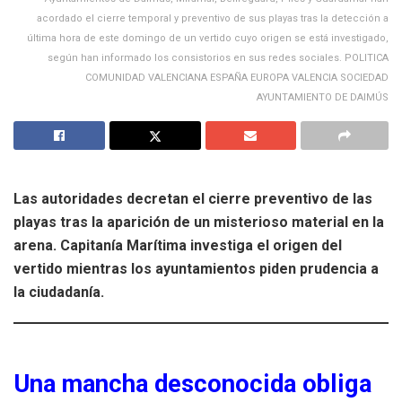
acordado el cierre temporal y preventivo de sus playas tras la detección a
última hora de este domingo de un vertido cuyo origen se está investigado,
según han informado los consistorios en sus redes sociales. POLITICA
COMUNIDAD VALENCIANA ESPAÑA EUROPA VALENCIA SOCIEDAD
AYUNTAMIENTO DE DAIMÚS
Las autoridades decretan el cierre preventivo de las
playas tras la aparición de un misterioso material en la
arena. Capitanía Marítima investiga el origen del
vertido mientras los ayuntamientos piden prudencia a
la ciudadanía.
Una mancha desconocida obliga