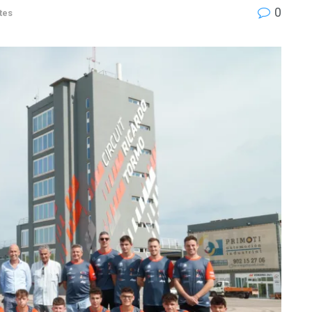
0
tes