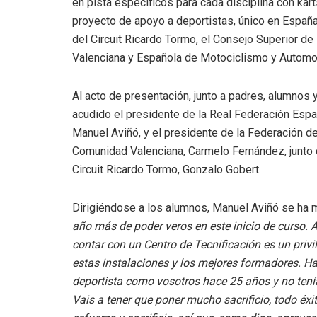
en pista específicos para cada disciplina con kar
proyecto de apoyo a deportistas, único en España
del Circuit Ricardo Tormo, el Consejo Superior d
Valenciana y Española de Motociclismo y Automo
Al acto de presentación, junto a padres, alumnos
acudido el presidente de la Real Federación Esp
Manuel Aviñó, y el presidente de la Federación d
Comunidad Valenciana, Carmelo Fernández, junto c
Circuit Ricardo Tormo, Gonzalo Gobert.
Dirigiéndose a los alumnos, Manuel Aviñó se ha 
año más de poder veros en este inicio de curso. 
contar con un Centro de Tecnificación es un privi
estas instalaciones y los mejores formadores. Hay
deportista como vosotros hace 25 años y no ten
Vais a tener que poner mucho sacrificio, todo éxi