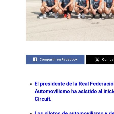
Compartir en Facebook
Compart
El presidente de la Real Federaci
Automovilismo ha asistido al inici
Circuit.
Los pilotos de automovilismo y d