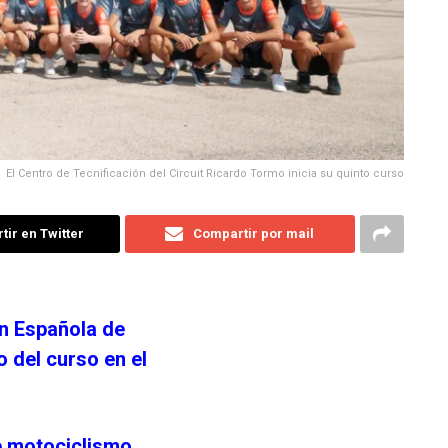
El Centro de Tecnificación del Circuit Ricardo Tormo inicia su quinto curso
ir en Twitter
Compartir por mail
ón Española de
o del curso en el
e motociclismo