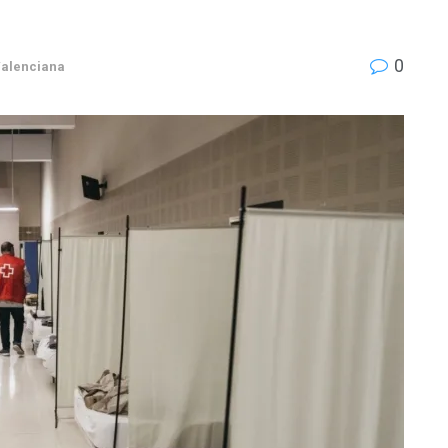
0
alenciana