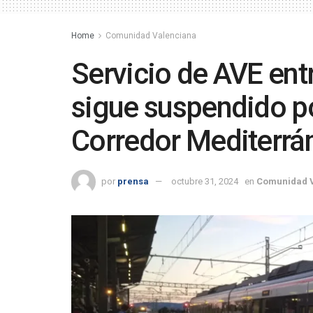
Home
Comunidad Valenciana
Servicio de AVE ent
sigue suspendido po
Corredor Mediterrá
por
prensa
octubre 31, 2024
en
Comunidad 