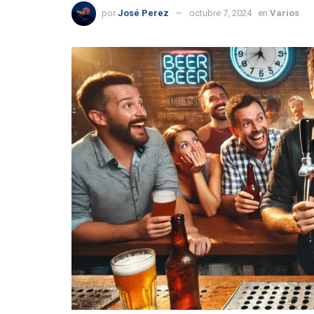
por
José Perez
octubre 7, 2024
en
Varios