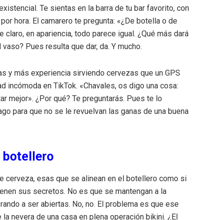
encial. Te sientas en la barra de tu bar favorito, con
 por hora. El camarero te pregunta: «¿De botella o de
e claro, en apariencia, todo parece igual. ¿Qué más dará
l vaso? Pues resulta que dar, da. Y mucho.
as y más experiencia sirviendo cervezas que un GPS
ad incómoda en TikTok. «Chavales, os digo una cosa:
star mejor». ¿Por qué? Te preguntarás. Pues te lo
ago para que no se le revuelvan las ganas de una buena
 botellero
e cerveza, esas que se alinean en el botellero como si
tienen sus secretos. No es que se mantengan a la
perando a ser abiertas. No, no. El problema es que ese
 la nevera de una casa en plena operación bikini. ¿El