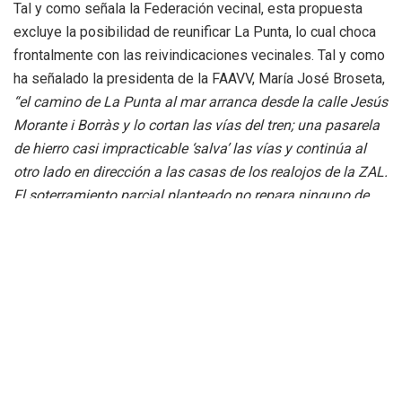
Tal y como señala la Federación vecinal, esta propuesta
excluye la posibilidad de reunificar La Punta, lo cual choca
frontalmente con las reivindicaciones vecinales. Tal y como
ha señalado la presidenta de la FAAVV, María José Broseta,
“el camino de La Punta al mar arranca desde la calle Jesús
Morante i Borràs y lo cortan las vías del tren; una pasarela
de hierro casi impracticable ‘salva’ las vías y continúa al
otro lado en dirección a las casas de los realojos de la ZAL.
El soterramiento parcial planteado no repara ninguno de
los daños causados en La Punta, sacrificando de nuevo a
toda esta zona y manteniendo la situación de brecha en el
la ciudad”.
Broseta ha insistido de nuevo en que ésta no es una
cuestión de ciertos barrios, es un tema de ciudad que tiene
que ver con la vertebración real de Valencia. “
Ésta es una
cuestión que afecta al conjunto de la ciudad y que es
decisiva para llevar a cabo una verdadera vertebración del