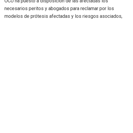
OCU ha puesto a disposición de las afectadas los
necesarios peritos y abogados para reclamar por los
modelos de prótesis afectadas y los riesgos asociados,
interponer la demanda y solicitar una indemnización para
aquellas mujeres que finalmente han desarrollado cáncer
linfático. Pero también para compensar al resto de las
afectadas que sufren daño moral por la amenaza y
preocupación que supone el riesgo de padecer esta
enfermedad. Asimismo, se reclaman los gastos de retirada
del implante defectuoso cuando la mujer desee realizar
esta intervención.
OCU recuerda que, en una contestación de 2021,
Allergan ya reconocía de manera expresa que las
prótesis retiradas producían efectos adversos
,
suponían un riesgo para las personas y estaban
ocasionando lesiones personales y secuelas a las
implantadas; y que, por lo tanto, sus productos no cumplían