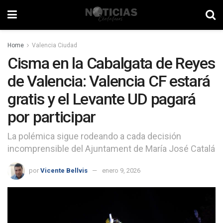
Home
Valencia Ciudad
Cisma en la Cabalgata de Reyes
de Valencia: Valencia CF estará
gratis y el Levante UD pagará
por participar
La polémica sigue rodeando a cada decisión
incomprensible del Ajuntament de María José Catalá
por
Vicente Bellvis
enero 9, 2026