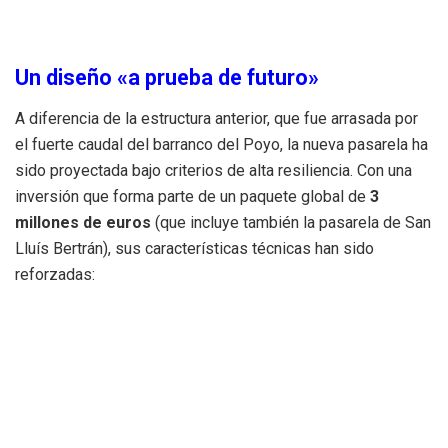
Un diseño «a prueba de futuro»
A diferencia de la estructura anterior, que fue arrasada por
el fuerte caudal del barranco del Poyo, la nueva pasarela ha
sido proyectada bajo criterios de alta resiliencia. Con una
inversión que forma parte de un paquete global de
3
millones de euros
(que incluye también la pasarela de San
Lluís Bertrán), sus características técnicas han sido
reforzadas:
Mayor envergadura:
Cuenta con 76 metros de
longitud y un ancho de paso de 3,50 metros,
mejorando la comodidad para peatones y ciclistas.
Elevación estratégica:
Se ha incrementado la altura
sobre el cauce para minimizar riesgos ante posibles