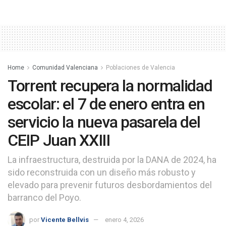
Home
Comunidad Valenciana
Poblaciones de Valencia
Torrent recupera la normalidad
escolar: el 7 de enero entra en
servicio la nueva pasarela del
CEIP Juan XXIII
La infraestructura, destruida por la DANA de 2024, ha
sido reconstruida con un diseño más robusto y
elevado para prevenir futuros desbordamientos del
barranco del Poyo.
por
Vicente Bellvis
enero 4, 2026