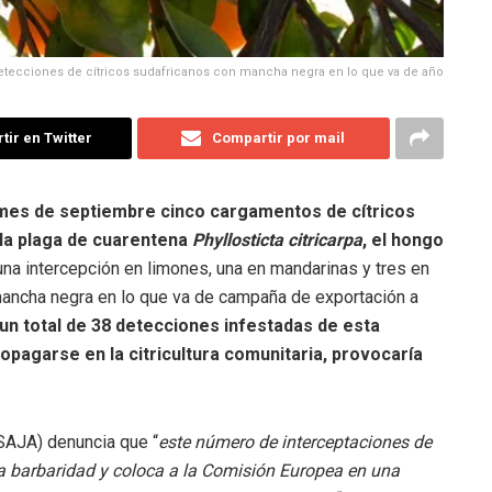
etecciones de cítricos sudafricanos con mancha negra en lo que va de año
ir en Twitter
Compartir por mail
mes de septiembre cinco cargamentos de cítricos
la plaga de cuarentena
Phyllosticta citricarpa
, el hongo
 una intercepción en limones, una en mandarinas y tres en
mancha negra en lo que va de campaña de exportación a
un total de 38 detecciones infestadas de esta
opagarse en la citricultura comunitaria, provocaría
SAJA) denuncia que “
este número de interceptaciones de
a barbaridad y coloca a la Comisión Europea en una