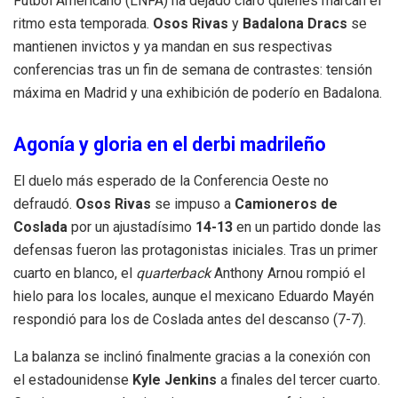
Fútbol Americano (LNFA) ha dejado claro quiénes marcan el
ritmo esta temporada.
Osos Rivas
y
Badalona Dracs
se
mantienen invictos y ya mandan en sus respectivas
conferencias tras un fin de semana de contrastes: tensión
máxima en Madrid y una exhibición de poderío en Badalona.
Agonía y gloria en el derbi madrileño
El duelo más esperado de la Conferencia Oeste no
defraudó.
Osos Rivas
se impuso a
Camioneros de
Coslada
por un ajustadísimo
14-13
en un partido donde las
defensas fueron las protagonistas iniciales. Tras un primer
cuarto en blanco, el
quarterback
Anthony Arnou rompió el
hielo para los locales, aunque el mexicano Eduardo Mayén
respondió para los de Coslada antes del descanso (7-7).
La balanza se inclinó finalmente gracias a la conexión con
el estadounidense
Kyle Jenkins
a finales del tercer cuarto.