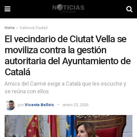
Home
Valencia Ciudad
El vecindario de Ciutat Vella se
moviliza contra la gestión
autoritaria del Ayuntamiento de
Catalá
Amics del Carmé exige a Catalá que les escuche y
se reúna con ellos
por
Vicente Bellvis
enero 25, 2026