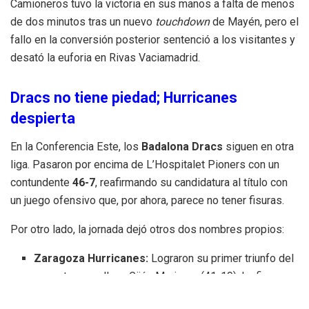
Camioneros tuvo la victoria en sus manos a falta de menos
de dos minutos tras un nuevo
touchdown
de Mayén, pero el
fallo en la conversión posterior sentenció a los visitantes y
desató la euforia en Rivas Vaciamadrid.
Dracs no tiene piedad; Hurricanes
despierta
En la Conferencia Este, los
Badalona Dracs
siguen en otra
liga. Pasaron por encima de L’Hospitalet Pioners con un
contundente
46-7
, reafirmando su candidatura al título con
un juego ofensivo que, por ahora, parece no tener fisuras.
Por otro lado, la jornada dejó otros dos nombres propios:
Zaragoza Hurricanes:
Lograron su primer triunfo del
curso tras arrollar a Gijón Mariners (41-19). La figura
del partido fue el mariscal
Juan Baro
, quien firmó una