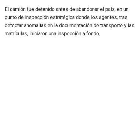
El camión fue detenido antes de abandonar el país, en un
punto de inspección estratégica donde los agentes, tras
detectar anomalías en la documentación de transporte y las
matrículas, iniciaron una inspección a fondo.
Una red criminal organizada
Los investigadores creen que los dos detenidos
formaban parte de una red más amplia
dedicada al robo,
modificación y posterior exportación de vehículos. Este tipo
de delitos, cada vez más frecuentes en el arco
mediterráneo, implican una infraestructura logística
compleja, con conexiones tanto nacionales como
internacionales.
Los arrestados han pasado a disposición judicial y no se
descartan nuevas detenciones en los próximos días. La