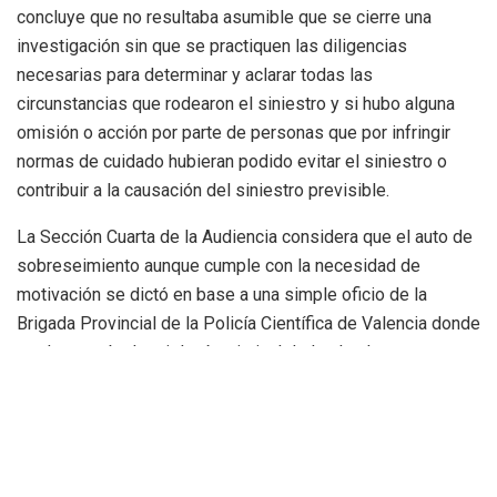
concluye que no resultaba asumible que se cierre una
investigación sin que se practiquen las diligencias
necesarias para determinar y aclarar todas las
circunstancias que rodearon el siniestro y si hubo alguna
omisión o acción por parte de personas que por infringir
normas de cuidado hubieran podido evitar el siniestro o
contribuir a la causación del siniestro previsible.
La Sección Cuarta de la Audiencia considera que el auto de
sobreseimiento aunque cumple con la necesidad de
motivación se dictó en base a una simple oficio de la
Brigada Provincial de la Policía Científica de Valencia donde
se descartaba la etiología criminal de los hechos este
oficio señala el tribunal de apelación que no tiene la
consideración un informe y solo traslada la orden instructor
en un momento incipiente de la investigación una primera
aventura de impresión de la etiología delictiva del siniestro
sin profundizar con examen riguroso el origen y causa del