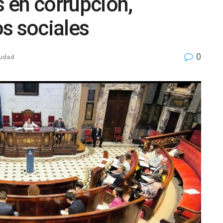
 en corrupción,
s sociales
0
iudad