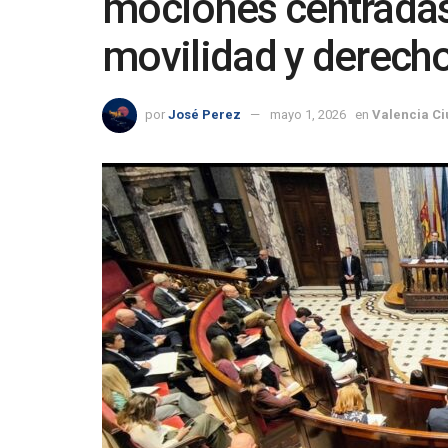
mociones centradas
movilidad y derecho
por
José Perez
mayo 1, 2026
en
Valencia C