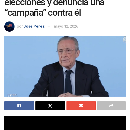
elecciones y denuncia una
“campaña” contra él
por
José Perez
mayo 12, 2026
Florentino Pérez reapareció públicamente en uno de los