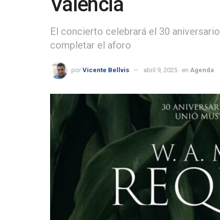
Valencia
El concierto celebrará el 30 aniversario
completar el aforo
por
Vicente Bellvis
abril 9, 2025
en
Agenda