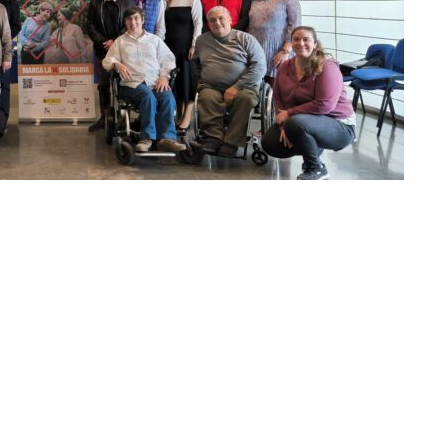
ir en Twitter
Compartir por mail
 de la Comunitat Valenciana sigue sin marcar la
como la
X Solidaria—