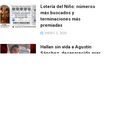
Lotería del Niño: números
más buscados y
terminaciones más
premiadas
ENERO 2, 2025
Hallan sin vida a Agustín
Sánchez, desaparecido ayer
cuando salía en bici desde
Catarroja
MARZO 13, 2025
El ayuntamiento de Paiporta
demoniza las ayudas de la
Fundación de Amancio
Ortega
FEBRERO 24, 2025
El barranco del Poyo con