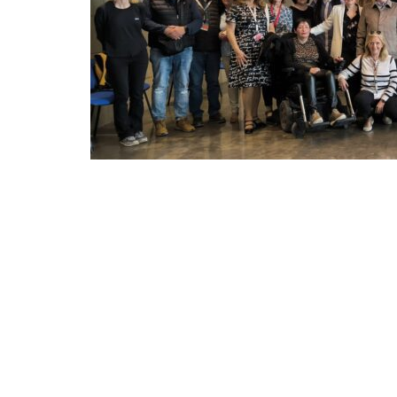
Compartir en Facebook
Compart
Más del 47,5% de las personas contribuyentes
casilla 106 de «Actividades de Interés Social»
—
conocida 