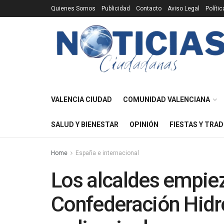
Quienes Somos
Publicidad
Contacto
Aviso Legal
Políti
VALENCIA CIUDAD
COMUNIDAD VALENCIANA
SALUD Y BIENESTAR
OPINIÓN
FIESTAS Y TRAD
Home
España e internacional
Los alcaldes empiez
Confederación Hidro