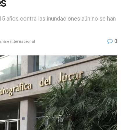
es
15 años contra las inundaciones aún no se han
0
aña e internacional