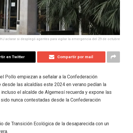
CHJ aclarar si desplegó agentes para vigilar la emergencia del 29 de octubre
ir en Twitter
Compartir por mail
del Pollo empiezan a señalar a la Confederación
 desde las alcaldías este 2024 en verano pedían la
, incluso el alcalde de Algemesí recuerda y expone las
n sido nunca contestadas desde la Confederación
o de Transición Ecológica de la desaparecida con un
vera.