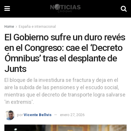
Home
España e internacional
El Gobierno sufre un duro revés
en el Congreso: cae el ‘Decreto
Ómnibus’ tras el desplante de
Junts
El bloque de la investidura se fractura y deja en el
aire la subida de las pensiones y el escudo social,
mientras que el decreto de transporte logra salvarse
'in extremis'.
por
Vicente Bellvis
enero 27, 2026