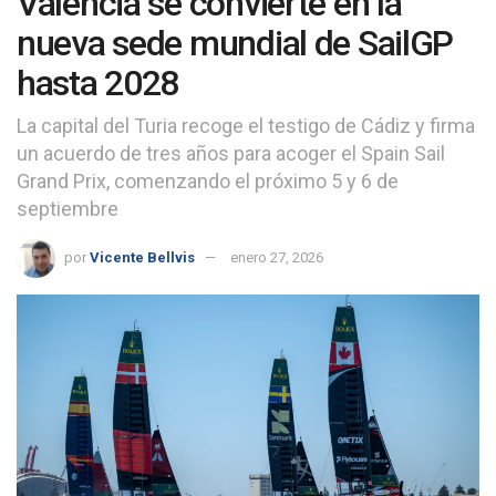
Valencia se convierte en la
nueva sede mundial de SailGP
hasta 2028
La capital del Turia recoge el testigo de Cádiz y firma
un acuerdo de tres años para acoger el Spain Sail
Grand Prix, comenzando el próximo 5 y 6 de
septiembre
por
Vicente Bellvis
enero 27, 2026