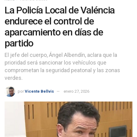
La Policía Local de Valéncia
endurece el control de
aparcamiento en días de
partido
El jefe del cuerpo, Ángel Albendín, aclara que la
prioridad será sancionar los vehículos que
comprometan la seguridad peatonal y las zonas
verdes.
por
Vicente Bellvis
enero 27, 2026