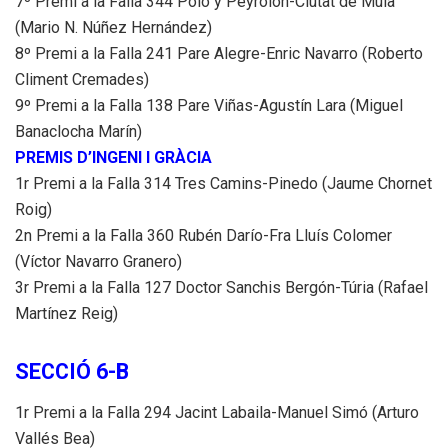
7º Premi a la Falla 344 Polo y Peyrolón-Ciutat de Mula
(Mario N. Núñez Hernández)
8º Premi a la Falla 241 Pare Alegre-Enric Navarro (Roberto
Climent Cremades)
9º Premi a la Falla 138 Pare Viñas-Agustín Lara (Miguel
Banaclocha Marín)
PREMIS D’INGENI I GRÀCIA
1r Premi a la Falla 314 Tres Camins-Pinedo (Jaume Chornet
Roig)
2n Premi a la Falla 360 Rubén Darío-Fra Lluís Colomer
(Víctor Navarro Granero)
3r Premi a la Falla 127 Doctor Sanchis Bergón-Túria (Rafael
Martínez Reig)
SECCIÓ 6-B
1r Premi a la Falla 294 Jacint Labaila-Manuel Simó (Arturo
Vallés Bea)