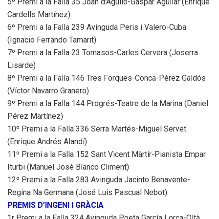
5º Premi a la Falla 35 Joan d’Aguiló-Gaspar Aguilar (Enrique
Cardells Martínez)
6º Premi a la Falla 239 Avinguda Peris i Valero-Cuba
(Ignacio Ferrando Tamarit)
7º Premi a la Falla 23 Tomasos-Carles Cervera (Joserra
Lisarde)
8º Premi a la Falla 146 Tres Forques-Conca-Pérez Galdós
(Víctor Navarro Granero)
9º Premi a la Falla 144 Progrés-Teatre de la Marina (Daniel
Pérez Martínez)
10º Premi a la Falla 336 Serra Martés-Miguel Servet
(Enrique Andrés Alandí)
11º Premi a la Falla 152 Sant Vicent Màrtir-Pianista Empar
Iturbi (Manuel José Blanco Climent)
12º Premi a la Falla 283 Avinguda Jacinto Benavente-
Regina Na Germana (José Luis Pascual Nebot)
PREMIS D’INGENI I GRÀCIA
1r Premi a la Falla 324 Avinguda Poeta García Lorca-Oltà