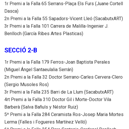
1r Premi a la Falla 65 Serrans-Plaça Els Furs (Juane Cortell
Dasca)
2n Premi a la Falla 55 Sapadors-Vicent Lleó (SacabutxART)
3r Premi a la Falla 101 Carrera de Malilla-Ingenier J.
Benlloch (García Ribes Artes Plasticas)
SECCIÓ 2-B
1r Premi a la Falla 179 Ferros-Joan Baptista Perales
(Miguel Ángel Santaeulalia Serrán)
2n Premi a la Falla 32 Doctor Serrano-Carles Cervera-Clero
(Sergio Musoles Ros)
3r Premi a la Falla 235 Barri de La Llum (SacabutxART)
4rt Premi a la Falla 310 Doctor Gil i Morte-Doctor Vila
Barberà (Salva Bañuls y Néstor Ruiz)
5º Premi a la Falla 284 Ceramista Ros-Josep Maria Mortes
Lerma (Falles i Fogueres Martínez Velló)