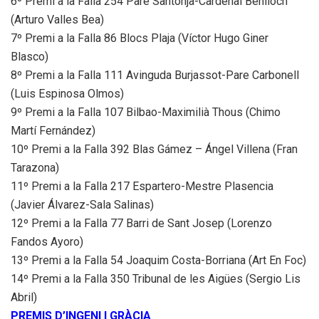
6º Premi a la Falla 254 Pare Santonja-Cardenal Benlloch
(Arturo Valles Bea)
7º Premi a la Falla 86 Blocs Plaja (Víctor Hugo Giner
Blasco)
8º Premi a la Falla 111 Avinguda Burjassot-Pare Carbonell
(Luis Espinosa Olmos)
9º Premi a la Falla 107 Bilbao-Maximilià Thous (Chimo
Martí Fernández)
10º Premi a la Falla 392 Blas Gámez – Ángel Villena (Fran
Tarazona)
11º Premi a la Falla 217 Espartero-Mestre Plasencia
(Javier Álvarez-Sala Salinas)
12º Premi a la Falla 77 Barri de Sant Josep (Lorenzo
Fandos Ayoro)
13º Premi a la Falla 54 Joaquim Costa-Borriana (Art En Foc)
14º Premi a la Falla 350 Tribunal de les Aigües (Sergio Lis
Abril)
PREMIS D’INGENI I GRÀCIA