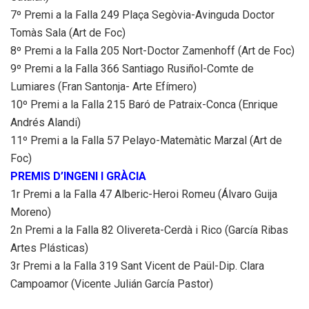
7º Premi a la Falla 249 Plaça Segòvia-Avinguda Doctor
Tomàs Sala (Art de Foc)
8º Premi a la Falla 205 Nort-Doctor Zamenhoff (Art de Foc)
9º Premi a la Falla 366 Santiago Rusiñol-Comte de
Lumiares (Fran Santonja- Arte Efímero)
10º Premi a la Falla 215 Baró de Patraix-Conca (Enrique
Andrés Alandi)
11º Premi a la Falla 57 Pelayo-Matemàtic Marzal (Art de
Foc)
PREMIS D’INGENI I GRÀCIA
1r Premi a la Falla 47 Alberic-Heroi Romeu (Álvaro Guija
Moreno)
2n Premi a la Falla 82 Olivereta-Cerdà i Rico (García Ribas
Artes Plásticas)
3r Premi a la Falla 319 Sant Vicent de Paül-Dip. Clara
Campoamor (Vicente Julián García Pastor)