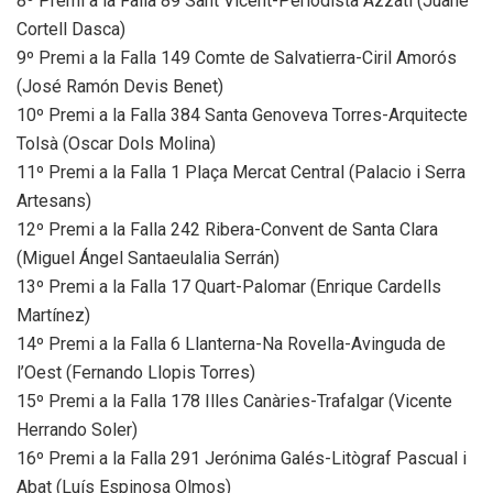
8º Premi a la Falla 89 Sant Vicent-Periodista Azzati (Juane
Cortell Dasca)
9º Premi a la Falla 149 Comte de Salvatierra-Ciril Amorós
(José Ramón Devis Benet)
10º Premi a la Falla 384 Santa Genoveva Torres-Arquitecte
Tolsà (Oscar Dols Molina)
11º Premi a la Falla 1 Plaça Mercat Central (Palacio i Serra
Artesans)
12º Premi a la Falla 242 Ribera-Convent de Santa Clara
(Miguel Ángel Santaeulalia Serrán)
13º Premi a la Falla 17 Quart-Palomar (Enrique Cardells
Martínez)
14º Premi a la Falla 6 Llanterna-Na Rovella-Avinguda de
l’Oest (Fernando Llopis Torres)
15º Premi a la Falla 178 Illes Canàries-Trafalgar (Vicente
Herrando Soler)
16º Premi a la Falla 291 Jerónima Galés-Litògraf Pascual i
Abat (Luís Espinosa Olmos)