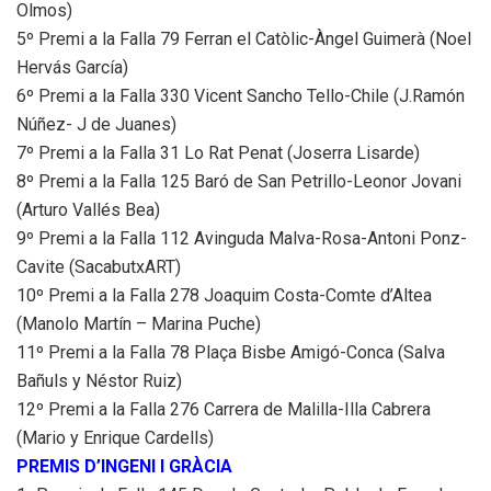
Olmos)
5º Premi a la Falla 79 Ferran el Catòlic-Àngel Guimerà (Noel
Hervás García)
6º Premi a la Falla 330 Vicent Sancho Tello-Chile (J.Ramón
Núñez- J de Juanes)
7º Premi a la Falla 31 Lo Rat Penat (Joserra Lisarde)
8º Premi a la Falla 125 Baró de San Petrillo-Leonor Jovani
(Arturo Vallés Bea)
9º Premi a la Falla 112 Avinguda Malva-Rosa-Antoni Ponz-
Cavite (SacabutxART)
10º Premi a la Falla 278 Joaquim Costa-Comte d’Altea
(Manolo Martín – Marina Puche)
11º Premi a la Falla 78 Plaça Bisbe Amigó-Conca (Salva
Bañuls y Néstor Ruiz)
12º Premi a la Falla 276 Carrera de Malilla-Illa Cabrera
(Mario y Enrique Cardells)
PREMIS D’INGENI I GRÀCIA