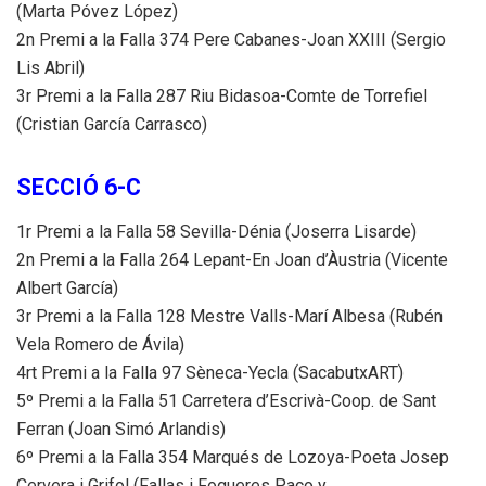
(Marta Póvez López)
2n Premi a la Falla 374 Pere Cabanes-Joan XXIII (Sergio
Lis Abril)
3r Premi a la Falla 287 Riu Bidasoa-Comte de Torrefiel
(Cristian García Carrasco)
SECCIÓ 6-C
1r Premi a la Falla 58 Sevilla-Dénia (Joserra Lisarde)
2n Premi a la Falla 264 Lepant-En Joan d’Àustria (Vicente
Albert García)
3r Premi a la Falla 128 Mestre Valls-Marí Albesa (Rubén
Vela Romero de Ávila)
4rt Premi a la Falla 97 Sèneca-Yecla (SacabutxART)
5º Premi a la Falla 51 Carretera d’Escrivà-Coop. de Sant
Ferran (Joan Simó Arlandis)
6º Premi a la Falla 354 Marqués de Lozoya-Poeta Josep
Cervera i Grifol (Fallas i Fogueres Paco y