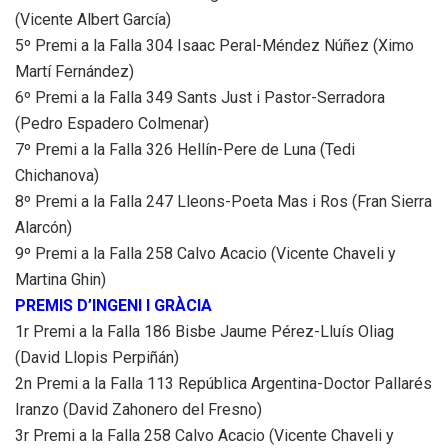
(Vicente Albert García)
5º Premi a la Falla 304 Isaac Peral-Méndez Núñez (Ximo
Martí Fernández)
6º Premi a la Falla 349 Sants Just i Pastor-Serradora
(Pedro Espadero Colmenar)
7º Premi a la Falla 326 Hellín-Pere de Luna (Tedi
Chichanova)
8º Premi a la Falla 247 Lleons-Poeta Mas i Ros (Fran Sierra
Alarcón)
9º Premi a la Falla 258 Calvo Acacio (Vicente Chaveli y
Martina Ghin)
PREMIS D’INGENI I GRÀCIA
1r Premi a la Falla 186 Bisbe Jaume Pérez-Lluís Oliag
(David Llopis Perpiñán)
2n Premi a la Falla 113 República Argentina-Doctor Pallarés
Iranzo (David Zahonero del Fresno)
3r Premi a la Falla 258 Calvo Acacio (Vicente Chaveli y