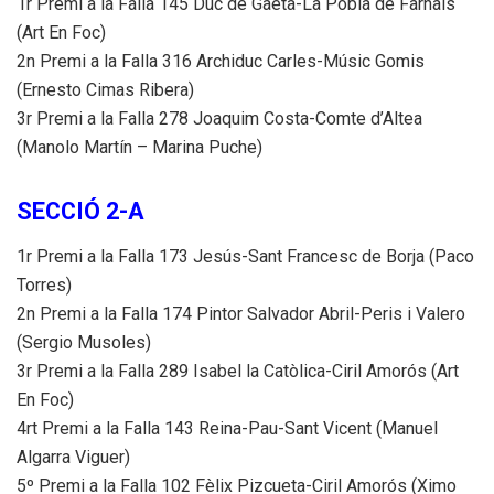
1r Premi a la Falla 145 Duc de Gaeta-La Pobla de Farnals
(Art En Foc)
2n Premi a la Falla 316 Archiduc Carles-Músic Gomis
(Ernesto Cimas Ribera)
3r Premi a la Falla 278 Joaquim Costa-Comte d’Altea
(Manolo Martín – Marina Puche)
SECCIÓ 2-A
1r Premi a la Falla 173 Jesús-Sant Francesc de Borja (Paco
Torres)
2n Premi a la Falla 174 Pintor Salvador Abril-Peris i Valero
(Sergio Musoles)
3r Premi a la Falla 289 Isabel la Catòlica-Ciril Amorós (Art
En Foc)
4rt Premi a la Falla 143 Reina-Pau-Sant Vicent (Manuel
Algarra Viguer)
5º Premi a la Falla 102 Fèlix Pizcueta-Ciril Amorós (Ximo