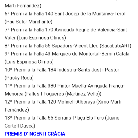
Martí Fernández)
6º Premi a la Falla 140 Sant Josep de la Muntanya-Terol
(Pau Soler Marchante)
7º Premi a la Falla 170 Avinguda Regne de València-Sant
Valer (Luis Espinosa Olmos)
8º Premi a la Falla 55 Sapadors-Vicent Lleó (SacabutxART)
9º Premi a la Falla 43 Marqués de Montortal-Berní i Català
(Luis Espinosa Olmos)
10º Premi a la Falla 184 Indústria-Sants Just i Pastor
(Pasky Roda)
11º Premi a la Falla 380 Pintor Maella-Avinguda França-
Menorca (Falles I Fogueres (Martínez Vello))
12º Premi a la Falla 120 Molinell-Alboraya (Ximo Martí
Fernández)
13º Premi a la Falla 65 Serrans-Plaça Els Furs (Juane
Cortell Dasca)
PREMIS D’INGENI I GRÀCIA