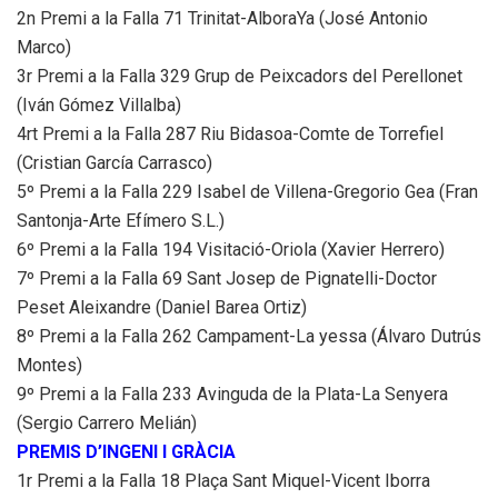
2n Premi a la Falla 71 Trinitat-AlboraYa (José Antonio
Marco)
3r Premi a la Falla 329 Grup de Peixcadors del Perellonet
(Iván Gómez Villalba)
4rt Premi a la Falla 287 Riu Bidasoa-Comte de Torrefiel
(Cristian García Carrasco)
5º Premi a la Falla 229 Isabel de Villena-Gregorio Gea (Fran
Santonja-Arte Efímero S.L.)
6º Premi a la Falla 194 Visitació-Oriola (Xavier Herrero)
7º Premi a la Falla 69 Sant Josep de Pignatelli-Doctor
Peset Aleixandre (Daniel Barea Ortiz)
8º Premi a la Falla 262 Campament-La yessa (Álvaro Dutrús
Montes)
9º Premi a la Falla 233 Avinguda de la Plata-La Senyera
(Sergio Carrero Melián)
PREMIS D’INGENI I GRÀCIA
1r Premi a la Falla 18 Plaça Sant Miquel-Vicent Iborra