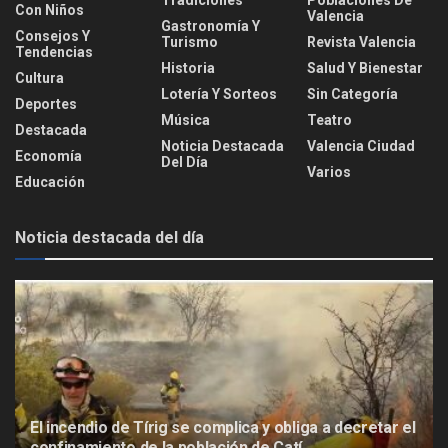
Con Niños
Valencia
Gastronomía Y
Consejos Y
Turismo
Revista Valencia
Tendencias
Historia
Salud Y Bienestar
Cultura
Lotería Y Sorteos
Sin Categoría
Deportes
Música
Teatro
Destacada
Noticia Destacada
Valencia Ciudad
Economía
Del Día
Varios
Educación
Noticia destacada del día
El incendio de Tírig se complica y obliga a decretar el
confinamiento de la población de Catí