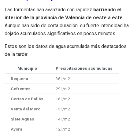
Las tormentas han avanzado con rapidez
barriendo el
interior de la provincia de Valencia de oeste a este
.
Aunque han sido de corta duración, su fuerte intensidad ha
dejado acumulados significativos en pocos minutos.
Estos son los datos de agua acumulada más destacados
de la tarde:
Municipio
Precipitaciones acumuladas
Requena
36
l
/
m
2
Cofrentes
29
l
/
m
2
Cortes de Pallás
16
l
/
m
2
Venta del Moro
15
l
/
m
2
Siete Aguas
14
l
/
m
2
Ayora
12
l
/
m
2