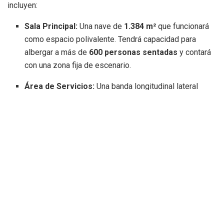
incluyen:
Sala Principal:
Una nave de
1.384 m²
que funcionará
como espacio polivalente
.
Tendrá capacidad para
albergar a más de
600 personas sentadas
y contará
con una zona fija de escenario
.
Área de Servicios:
Una banda longitudinal lateral
donde se ubicarán los camerinos, almacén, sala de
máquinas, aseos y el cuarto de conserjería
.
Entorno Urbano:
El proyecto no se limita al interior,
sino que incluye la adecuación de los alrededores para
crear un espacio exterior peatonal y totalmente
accesible
.
Recuperación del patrimonio hidráulico
El edificio no es solo una estructura funcional; es parte del