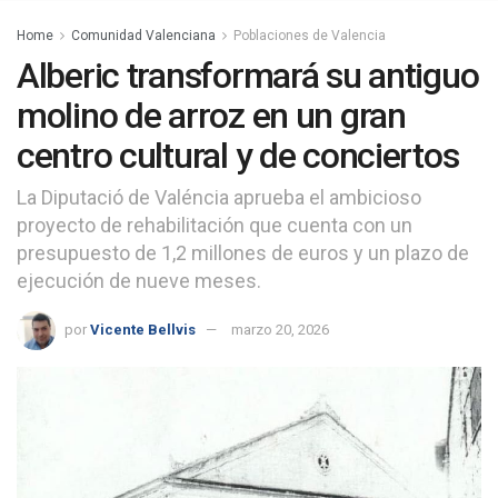
Home
Comunidad Valenciana
Poblaciones de Valencia
Alberic transformará su antiguo
molino de arroz en un gran
centro cultural y de conciertos
La Diputació de Valéncia aprueba el ambicioso
proyecto de rehabilitación que cuenta con un
presupuesto de 1,2 millones de euros y un plazo de
ejecución de nueve meses.
por
Vicente Bellvis
marzo 20, 2026