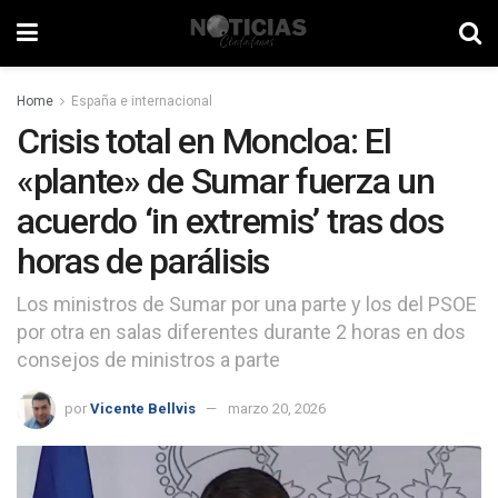
Home
España e internacional
Crisis total en Moncloa: El
«plante» de Sumar fuerza un
acuerdo ‘in extremis’ tras dos
horas de parálisis
Los ministros de Sumar por una parte y los del PSOE
por otra en salas diferentes durante 2 horas en dos
consejos de ministros a parte
por
Vicente Bellvis
marzo 20, 2026