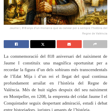
Jaume I, 818 anys d'un monarca que va canviar per a sempre l'història del
Regne de Valéncia
La commemoració del 818 aniversari del naiximent de
Jaume I constituïx una magnífica oportunitat per a
recordar la figura d’un dels sobirans més transcendentals
de l’Edat Mija i d’un rei el llegat del qual continua
profundament arraïlat en l’història del Regne de
Valéncia. Més de huit sigles despuix del seu naiximent
en Montpeller, en 1208, la emprenta del cridat Jaume I el
Conquistador seguix despertant admiració, estudi i debat
entre historiadors, juristes i amants de l’història.