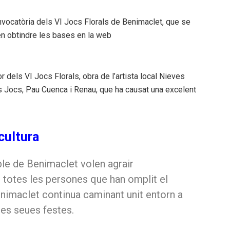
onvocatòria dels VI Jocs Florals de Benimaclet, que se
en obtindre les bases en la web
r dels VI Jocs Florals, obra de l’artista local Nieves
ls Jocs, Pau Cuenca i Renau, que ha causat una excelent
cultura
ble de Benimaclet volen agrair
e totes les persones que han omplit el
enimaclet continua caminant unit entorn a
 les seues festes.