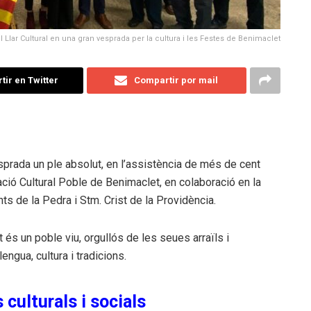
Llar Cultural en una gran vesprada per la cultura i les Festes de Benimaclet
ir en Twitter
Compartir por mail
esprada un ple absolut, en l’assistència de més de cent
iació Cultural Poble de Benimaclet, en colaboració en la
ts de la Pedra i Stm. Crist de la Providència.
 és un poble viu, orgullós de les seues arraïls i
ngua, cultura i tradicions.
culturals i socials