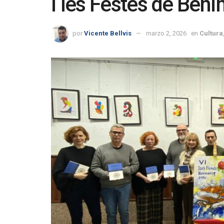
i les Festes de Beni
por
Vicente Bellvis
marzo 2, 2026
en
Cultura