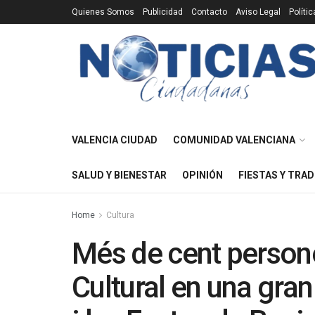
Quienes Somos
Publicidad
Contacto
Aviso Legal
Políti
VALENCIA CIUDAD
COMUNIDAD VALENCIANA
SALUD Y BIENESTAR
OPINIÓN
FIESTAS Y TRAD
Home
Cultura
Més de cent persone
Cultural en una gran