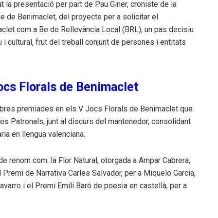
la presentació per part de Pau Giner, croniste de la
e de Benimaclet, del proyecte per a solicitar el
clet com a Be de Rellevància Local (BRL), un pas decisiu
 i cultural, frut del treball conjunt de persones i entitats
Jocs Florals de Benimaclet
 obres premiades en els V Jocs Florals de Benimaclet que
s Patronals, junt al discurs del mantenedor, consolidant
rària en llengua valenciana.
de renom com: la Flor Natural, otorgada a Ampar Cabrera,
l Premi de Narrativa Carles Salvador, per a Miquelo Garcia,
avarro i el Premi Emili Baró de poesia en castellà, per a