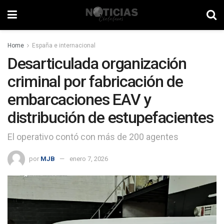
Home
España e internacional
Desarticulada organización
criminal por fabricación de
embarcaciones EAV y
distribución de estupefacientes
El operativo contó con más de 200 agentes
por
MJB
enero 7, 2026