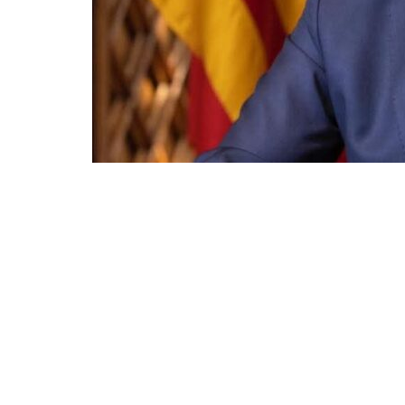
Lo Rat Pe
Compartir en Facebook
Compart
Valéncia, 3 de març de 2026.
Davant les recents declaracions del president de l
a la Comunitat Valenciana de “prohibir” autors ca
seu més ferm rebuig a lo que considerem una inge
realitat educativa valenciana.