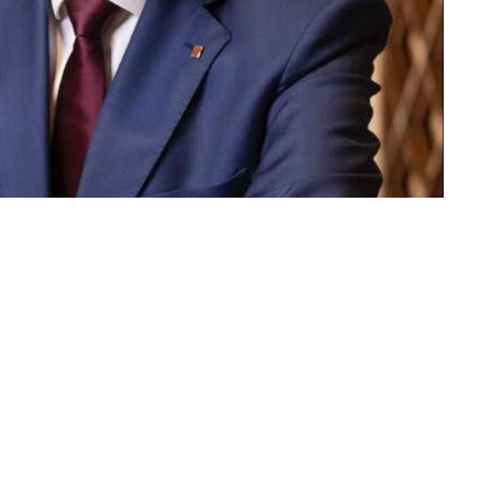
nat acusa a Salvador Illa d'ingerència i d'atac a l'Identitat lliterària valenciana
ir en Twitter
Compartir por mail
a Generalitat de Catalunya, Salvador Illa, en les que acusa
talans en les escoles, Des de Lo Rat Penat manifesten el
rència inacceptable i una manipulació interessada de la