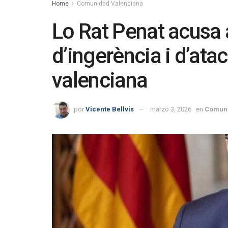
Home
Comunidad Valenciana
Lo Rat Penat acusa a
d’ingerència i d’atac a
valenciana
por
Vicente Bellvis
marzo 3, 2026
en
Comuni