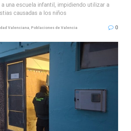
 una escuela infantil, impidiendo utilizar a
estias causadas a los niños
0
dad Valenciana
,
Poblaciones de Valencia