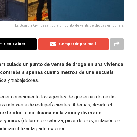
La Guardia Civil desarticula un punto de venta de drogas en Cullera
ir en Twitter
Compartir por mail
articulado un punto de venta de droga en una vivienda
 encontraba a apenas cuatro metros de una escuela
ños y trabajadores.
tener conocimiento los agentes de que en un domicilio
ealizando venta de estupefacientes. Además,
desde el
uerte olor a marihuana en la zona y diversos
s y niños
(dolores de cabeza, picor de ojos, irritación de
eran utilizar la parte exterior.