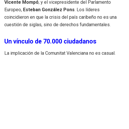
Vicente Mompó
; y el vicepresidente del Parlamento
Europeo,
Esteban González Pons
. Los líderes
coincidieron en que la crisis del país caribeño no es una
cuestión de siglas, sino de derechos fundamentales.
Un vínculo de 70.000 ciudadanos
La implicación de la Comunitat Valenciana no es casual.
Actualmente, la región es el hogar de aproximadamente
70.000 venezolanos
, muchos de ellos retornados o
descendientes de la migración europea del siglo XX. Esta
cifra convierte a Venezuela en una cuestión de política
interna y cercanía humana para las instituciones
valencianas.
Llamada a la unidad parlamentaria
Desde la comunidad venezolana residente en la provincia,