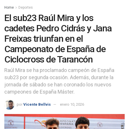
Home
Deportes
El sub23 Raúl Mira y los
cadetes Pedro Cidrás y Jana
Freixas triunfan en el
Campeonato de España de
Ciclocross de Tarancón
Raúl Mira se ha proclamado campeón de España
sub23 por segunda ocasión. Además, durante la
jornada de sábado se han coronado los nuevos
campeones de España Máster.
por
Vicente Bellvis
enero 10, 2026