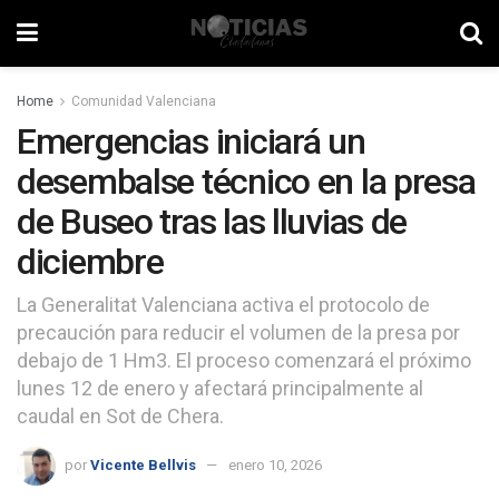
Home
Comunidad Valenciana
Emergencias iniciará un
desembalse técnico en la presa
de Buseo tras las lluvias de
diciembre
La Generalitat Valenciana activa el protocolo de
precaución para reducir el volumen de la presa por
debajo de 1 Hm3. El proceso comenzará el próximo
lunes 12 de enero y afectará principalmente al
caudal en Sot de Chera.
por
Vicente Bellvis
enero 10, 2026