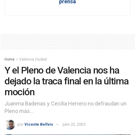
prensa
Home
Valencia Ciudad
Y el Pleno de Valencia nos ha
dejado la traca final en la última
moción
Juanma Badenas y Cecilia Herrero no defraudan un
Pleno más...
por
Vicente Bellvis
julio 22, 2025