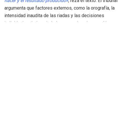
hacer y el resultado producido»
, reza el texto. El tribunal
argumenta que factores externos, como la orografía, la
intensidad inaudita de las riadas y las decisiones
individuales de los ciudadanos en situaciones críticas,
rompen esa línea directa necesaria para imputar un delito
de homicidio.
Responsabilidad política frente a
responsabilidad penal
El auto establece una distinción nítida entre la crítica a la
gestión pública y la infracción de la ley penal. Si bien el
tribunal no entra a valorar si la respuesta de Emergencias
fue óptima o si los tiempos de reacción fueron los
adecuados desde un punto de vista técnico o político, deja
claro que esas deficiencias deben dirimirse, en todo caso,
ante la jurisdicción contencioso-administrativa o en el
propio parlamento regional.