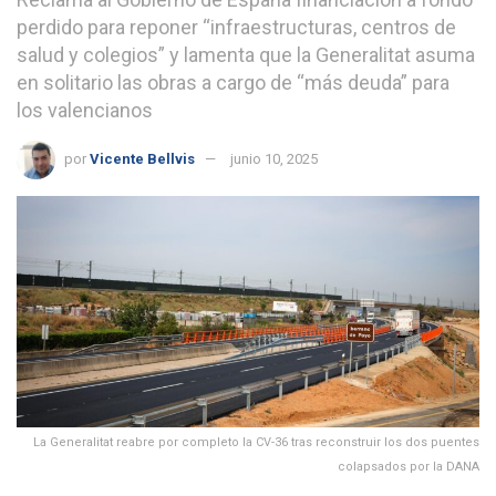
perdido para reponer “infraestructuras, centros de
salud y colegios” y lamenta que la Generalitat asuma
en solitario las obras a cargo de “más deuda” para
los valencianos
por
Vicente Bellvis
junio 10, 2025
La Generalitat reabre por completo la CV-36 tras reconstruir los dos puentes
colapsados por la DANA