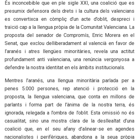
És inconcebible que en ple sigle XXI, una coalició que es
presumix defensora dels drets i la cultura dels valencians
es convertixca en còmpliç d’un acte d’oblit, despreci i
traïció cap a la llengua pròpia de la Comunitat Valenciana. La
proposta del senador de Compromís, Enric Morera en el
Senat, que exclou delliberadament al valencià en favor de
l’aranés i atres llengües minoritàries, revela una actitut
profundament anti valenciana, una renúncia vergonyosa a
defendre la nostra identitat en els àmbits institucionals.
Mentres l’aranés, una llengua minoritària parlada per a
penes 5.000 persones, rep atenció i protecció en la
proposta, la llengua valenciana, que conta en millons de
parlants i forma part de l’ànima de la nostra terra, és
ignorada, relegada a l’ombra de l’oblit. Esta omissió no és
casualitat, sino una mostra clara de la desllealtat d’una
coalició que, en el seu afany d’alinear-se en agendes
nacionalistes i perifèriques, abandona a la seua pròpia