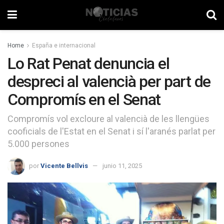
Home
España e internacional
Lo Rat Penat denuncia el
despreci al valencià per part de
Compromís en el Senat
Compromís vol excloure al valencià de les llengües
cooficials de l'Estat en el Senat i sí l'aranés parlat per
5.000 persones
por
Vicente Bellvis
junio 11, 2025