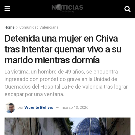
Home
Comunidad Valenciana
Detenida una mujer en Chiva
tras intentar quemar vivo a su
marido mientras dormía
La víctima, un hombre de 49 años, se encuentra
ingresado con pronóstico grave en la Unidad de
Quemados del Hospital La Fe de Valencia tras lograr
escapar por una ventana.
por
Vicente Bellvis
marzo 13, 2026