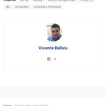
Etiquetas:
#IFIbi
Alcoy
GVA Emergencias
GVA112
IBI
incendio
Incendio Forestal
Vicente Bellvis
Home
Noticia destacada del día