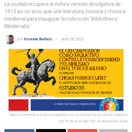
La ciudad recupera la mítica versión divulgativa de
1913 en un acto que une literatura, historia y música
medieval para inaugurar la colección 'Bibliotheca
Medievalis'
por
Vicente Bellvis
abril 28, 2026
Valencia reivindica la épica española con el regreso de la edición histórica
del 'Poema de Mio Cid' de Menéndez Pidal